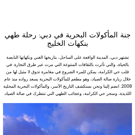
جنة المأكولات البحرية في دبي: رحلة طهي
بنكهات الخليج
تشتهر دبي، المدينة الواقعة على الساحل، بتاريخها الغني ونكهاتها النابضة
بالحياة، والتي تأثرت بالثقافات المتنوعة التي مرت عبر طرق التجارة. في
قلب حي الكرامة، يمكن للمرء الشروع في مغامرة تذوق لا مثيل لها من
خلال زيارة صالة الصياد، وهو مطعم للمأكولات البحرية يسعد رواده منذ عام
2008. انضم إلينا ونحن نستكشف التاريخ الآسر، والمأكولات البحرية المحلية
اللذيذة، وسحر حي الكرامة، وعجائب الطهي التي تنتظرك في صالة الصياد.