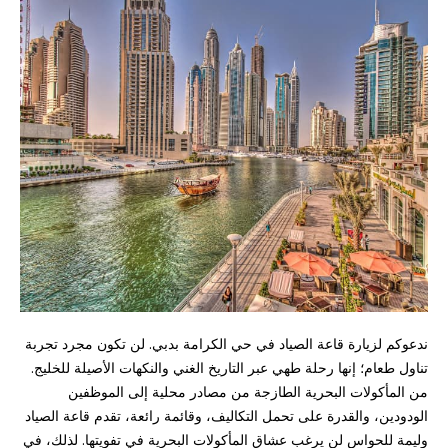
ندعوكم لزيارة قاعة الصياد في حي الكرامة بدبي. لن تكون مجرد تجربة
تناول طعام؛ إنها رحلة طهي عبر التاريخ الغني والنكهات الأصيلة للخليج.
من المأكولات البحرية الطازجة من مصادر محلية إلى الموظفين
الودودين، والقدرة على تحمل التكاليف، وقائمة رائعة، تقدم قاعة الصياد
وليمة للحواس لن يرغب عشاق المأكولات البحرية في تفويتها. لذلك، في