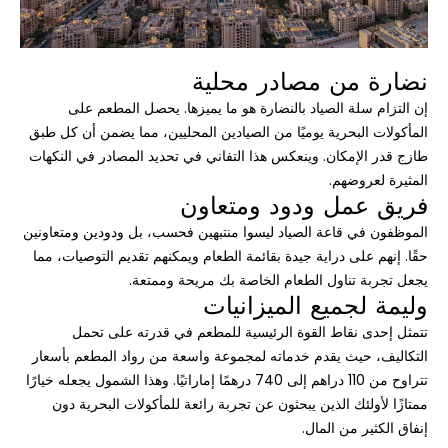
نضارة من مصادر محلية
إن التزام سلة الصياد بالنضارة هو ما يميزها. يحصل المطعم على
المأكولات البحرية يوميًا من الصيادين المحليين، مما يضمن أن كل طبق
طازج قدر الإمكان. وينعكس هذا التفاني في تحديد المصادر في النكهات
المثيرة لعروضهم.
فريق عمل ودود ومتعاون
الموظفون في قاعة الصياد ليسوا منتبهين فحسب، بل ودودين ومتعاونين
حقًا. إنهم على دراية جيدة بقائمة الطعام ويمكنهم تقديم التوصيات، مما
يجعل تجربة تناول الطعام الخاصة بك مريحة وممتعة.
وليمة لجميع الميزانيات
تتمثل إحدى نقاط القوة الرئيسية للمطعم في قدرته على تحمل
التكاليف، حيث يقدم خدماته لمجموعة واسعة من رواد المطعم بأسعار
تتراوح من 110 دراهم إلى 740 درهمًا إماراتيًا. وهذا الشمول يجعله خيارًا
ممتازًا لأولئك الذين يبحثون عن تجربة رائعة للمأكولات البحرية دون
إنفاق الكثير من المال.