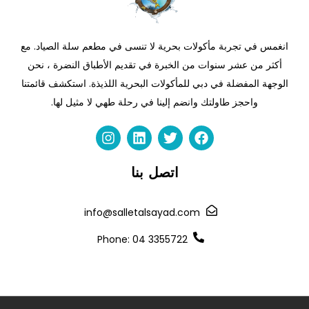
انغمس في تجربة مأكولات بحرية لا تنسى في مطعم سلة الصياد. مع
أكثر من عشر سنوات من الخبرة في تقديم الأطباق النضرة ، نحن
الوجهة المفضلة في دبي للمأكولات البحرية اللذيذة. استكشف قائمتنا
واحجز طاولتك وانضم إلينا في رحلة طهي لا مثيل لها.
I
L
T
F
n
i
w
a
s
n
i
c
t
k
t
e
a
e
t
b
اتصل بنا
g
d
e
o
r
i
r
o
a
n
k
info@salletalsayad.com
m
Phone: 04 3355722